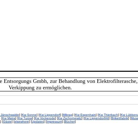
 Entsorgungs Gmbh, zur Behandlung von Elektrofilterasche,
Verkippung zu ermöglichen.
 Jänschwalde
] [
Kw Sonne
] [
Kw Lippendorf
] [
Mibrag
] [
Kw Espenhain
] [
Kw Thierbach
] [
Kw Lübben
] [
Kw Matra
] [
Kw Turow
] [
Kw Vockerode
] [
Kw Zschornewitz
] [
Kw LippendorfAlt
] [
Brikettfabrik
] [
Mus
s
] [
Gäste
] [
elsewhere
] [
Updates
] [
Impressum
] [
Bücher
]