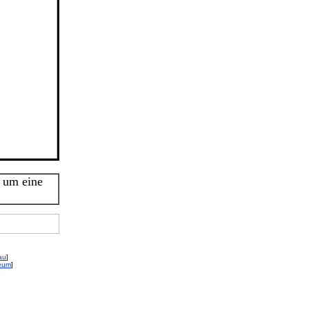
 um eine
au
]
eum
]