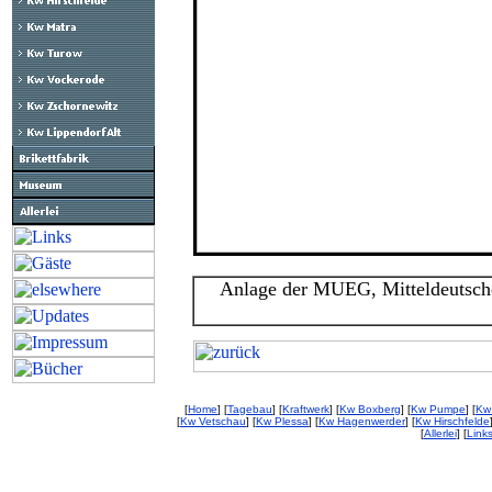
Anlage der MUEG, Mitteldeutsche
[
Home
] [
Tagebau
] [
Kraftwerk
] [
Kw Boxberg
] [
Kw Pumpe
] [
Kw
[
Kw Vetschau
] [
Kw Plessa
] [
Kw Hagenwerder
] [
Kw Hirschfelde
[
Allerlei
] [
Link