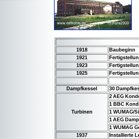
1918
Baubeginn
1921
Fertigstellu
1923
Fertigstellu
1925
Fertigstellu
Dampfkessel
30 Dampfkes
2 AEG Konde
1 BBC Konde
Turbinen
1 WUMAG/Si
1 AEG Dampf
1 WUMAG Geg
1937
Installierte