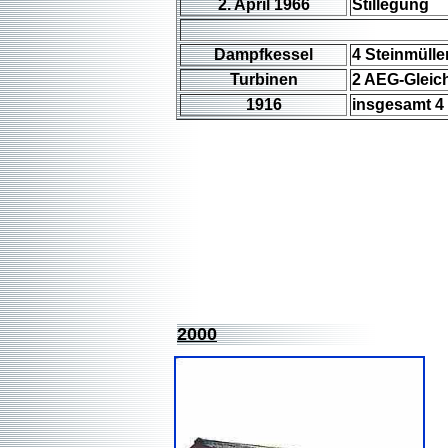
2. April 1966
Stillegung
Dampfkessel
4 Steinmülle
Turbinen
2 AEG-Gleich
1916
insgesamt 4
2000