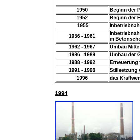
1950
Beginn der 
1952
Beginn der 
1955
Inbetriebnah
Inbetriebnahm
1956 - 1961
m Betonscho
1962 - 1967
Umbau Mitte
1986 - 1989
Umbau der Ge
1988 - 1992
Erneuerung v
1991 - 1996
Stillsetzung
1996
das Kraftwer
1994