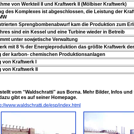
hme von Werkteil II und Kraftwerk II (Mölbiser Kraftwerk)
ung des Komplexes ist abgeschlossen, die Leistung der Kra
 MW
trierten Sprengbombenabwurf kam die Produktion zum Erl
res sind ein Kessel und eine Turbine wieder in Betreib
mmt unter sowjetische Verwaltung
erk mit 8 % der Energieproduktion das größte Kraftwerk d
 der karbon- chemischen Produktionsanlagen
 von Kraftwerk I
 von Kraftwerk II
stellt vom “Waldschratti” aus Borna. Mehr Bilder, Infos un
dazu gibt es auf seiner Homepage.
tp://www.waldschratti.de/esp/index.html