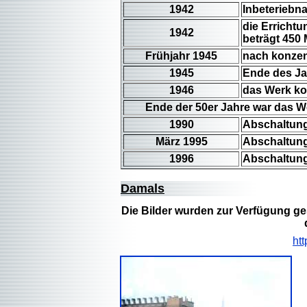
1942
Inbeteriebna
die Erricht
1942
beträgt 450
Frühjahr 1945
nach konzen
1945
Ende des Jah
1946
das Werk ko
Ende der 50er Jahre war das W
1990
Abschaltung
März 1995
Abschaltung
1996
Abschaltung
D
amals
Die Bilder wurden zur Verfügung ge
ht