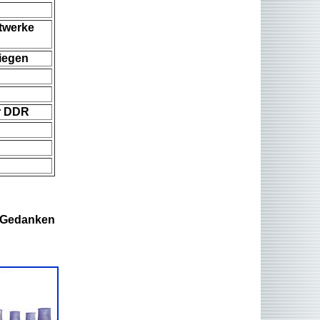
ftwerke
iegen
er DDR
d Gedanken