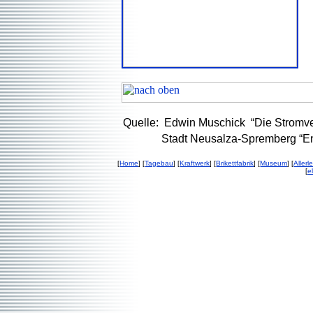
Quelle: Edwin Muschick “Die Stromve
Stadt Neusalza-Spremberg “En
[
Home
] [
Tagebau
] [
Kraftwerk
] [
Brikettfabrik
] [
Museum
] [
Allerle
[
e