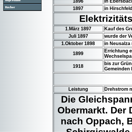
1896
in Ebersbach
1897
in Hirschfel
Elektrizitä
1.März 1897
Kauf des Gru
Juli 1897
wurde der Ve
1.Oktober 1898
in Neusalza 
Errichtung e
1899
Wechselspan
bis zur Grü
1918
Gemeinden 
Leistung
Drehstrom m
Die Gleichspan
Obermarkt. Der 
nach Oppach, B