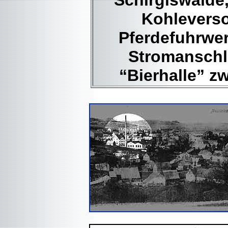
Schirgiswalde
Kohleverso
Pferdefuhrwer
Stromanschlu
“Bierhalle” z