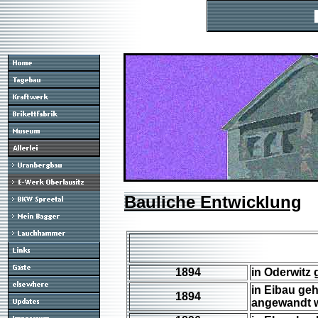
Bauliche Entwicklung
1894
in Oderwitz 
in Eibau ge
1894
angewandt 