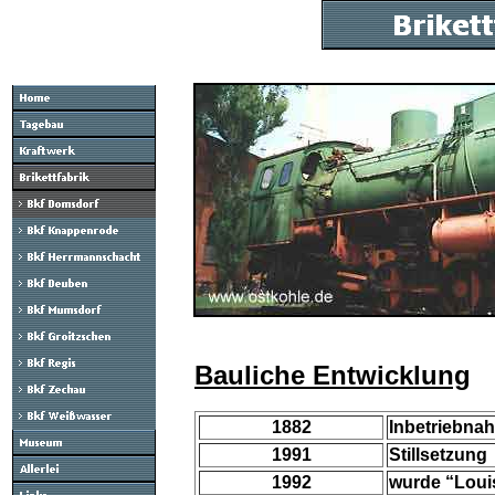
Bauliche Entwicklung
1882
Inbetriebna
1991
Stillsetzung
1992
wurde “Loui