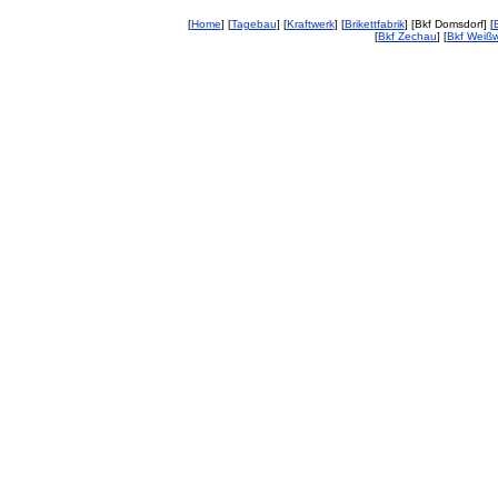
[
Home
] [
Tagebau
] [
Kraftwerk
] [
Brikettfabrik
] [Bkf Domsdorf] [
[
Bkf Zechau
] [
Bkf Weiß