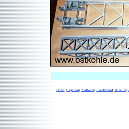
[
Home
] [
Tagebau
] [
Kraftwerk
] [
Brikettfabrik
] [
Museum
] [