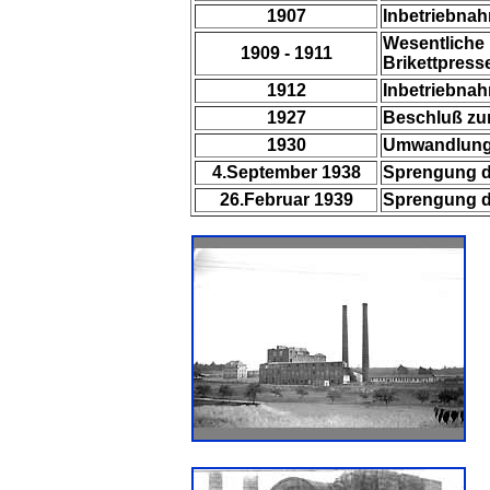
1907
Inbetriebnah
Wesentliche 
1909 - 1911
Brikettpress
1912
Inbetriebnah
1927
Beschluß zu
1930
Umwandlung d
4.September 1938
Sprengung de
2
6.Februar 1939
Sprengung de