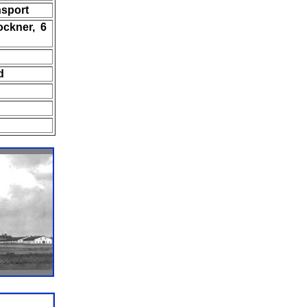
nsport
ockner, 6
d