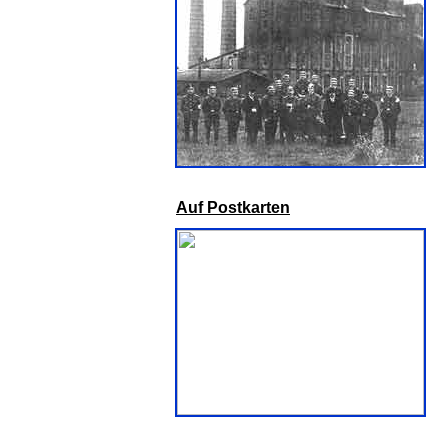
A
uf Postkarten