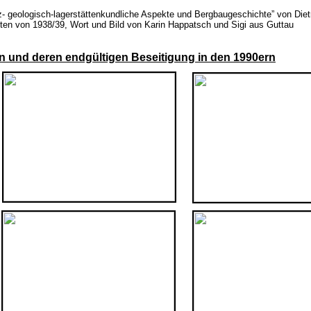
tz- geologisch-lagerstättenkundliche Aspekte und Bergbaugeschichte” von Diet
ten von 1938/39, Wort und Bild von Karin Happatsch und Sigi aus Guttau
n und deren endgültigen Beseitigung in den 1990ern