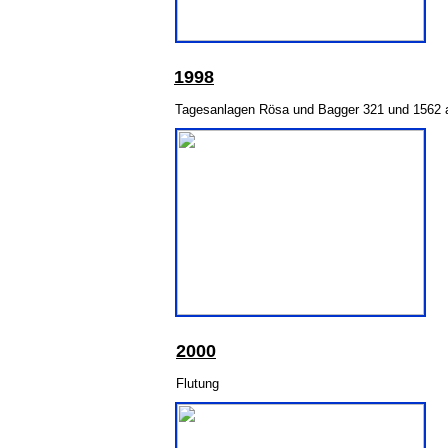
1998
Tagesanlagen Rösa und Bagger 321 und 1562 a
200
0
Flutung