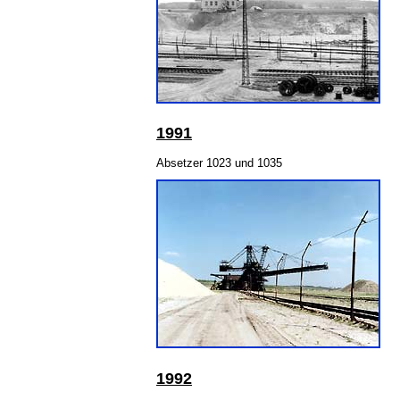
1991
Absetzer 1023 und 1035
199
2